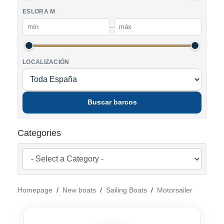
ESLORA M
–
LOCALIZACIÓN
Buscar barcos
Categories
Homepage
/
New boats
/
Sailing Boats
/
Motorsailer