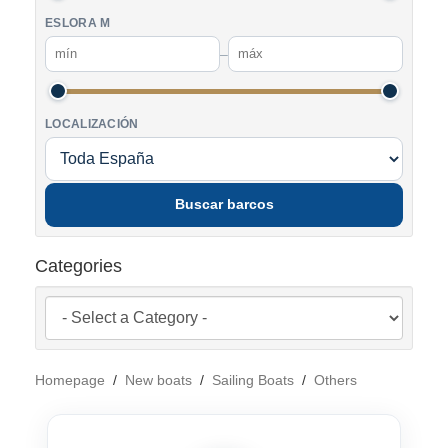
ESLORA M
–
LOCALIZACIÓN
Buscar barcos
Categories
Homepage
/
New boats
/
Sailing Boats
/
Others