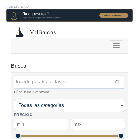
PUBLICIDAD
Alternar
navegación
Buscar
Búsqueda Avanzada
PRECIO €
–