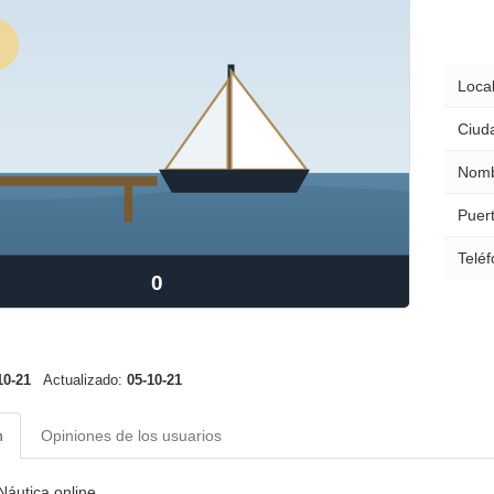
Local
Ciud
Nomb
Puert
Teléf
0
10-21
Actualizado:
05-10-21
n
Opiniones de los usuarios
Náutica online.