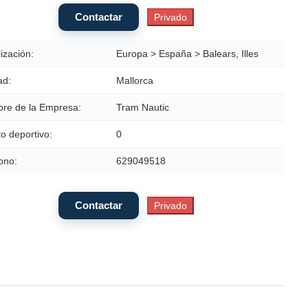
ización:
Europa > España > Balears, Illes
ad:
Mallorca
re de la Empresa:
Tram Nautic
o deportivo:
0
ono:
629049518