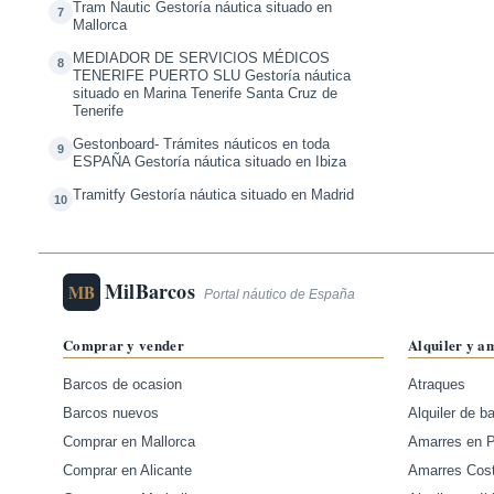
Tram Nautic Gestoría náutica situado en
7
Mallorca
MEDIADOR DE SERVICIOS MÉDICOS
8
TENERIFE PUERTO SLU Gestoría náutica
situado en Marina Tenerife Santa Cruz de
Tenerife
Gestonboard- Trámites náuticos en toda
9
ESPAÑA Gestoría náutica situado en Ibiza
Tramitfy Gestoría náutica situado en Madrid
10
MilBarcos
MB
Portal náutico de España
Comprar y vender
Alquiler y a
Barcos de ocasion
Atraques
Barcos nuevos
Alquiler de b
Comprar en Mallorca
Amarres en 
Comprar en Alicante
Amarres Cos