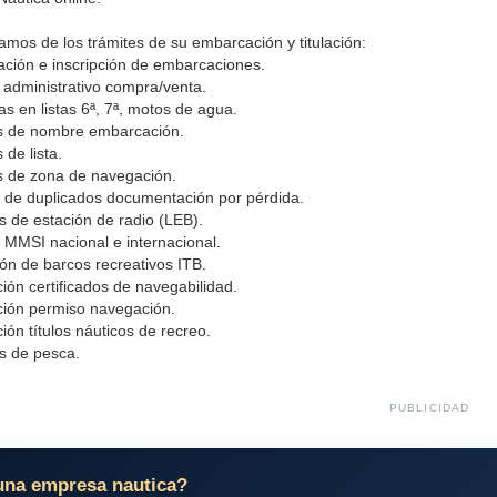
mos de los trámites de su embarcación y titulación:
lación e inscripción de embarcaciones.
 administrativo compra/venta.
as en listas 6ª, 7ª, motos de agua.
s de nombre embarcación.
 de lista.
s de zona de navegación.
ud de duplicados documentación por pérdida.
as de estación de radio (LEB).
ud MMSI nacional e internacional.
ión de barcos recreativos ITB.
ión certificados de navegabilidad.
ión permiso navegación.
ión títulos náuticos de recreo.
as de pesca.
PUBLICIDAD
una empresa nautica?