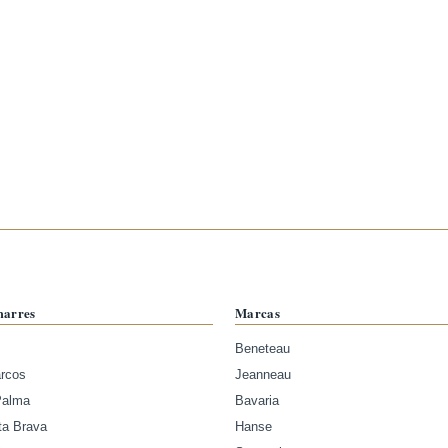
marres
Marcas
Beneteau
arcos
Jeanneau
Palma
Bavaria
ta Brava
Hanse