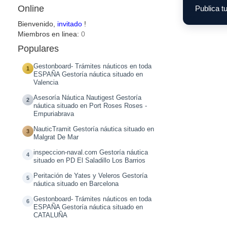
Online
Publica tu
Bienvenido,
invitado
!
Miembros en linea:
0
Populares
Gestonboard- Trámites náuticos en toda
1
ESPAÑA Gestoría náutica situado en
Valencia
Asesoría Náutica Nautigest Gestoría
2
náutica situado en Port Roses Roses -
Empuriabrava
NauticTramit Gestoría náutica situado en
3
Malgrat De Mar
inspeccion-naval.com Gestoría náutica
4
situado en PD El Saladillo Los Barrios
Peritación de Yates y Veleros Gestoría
5
náutica situado en Barcelona
Gestonboard- Trámites náuticos en toda
6
ESPAÑA Gestoría náutica situado en
CATALUÑA