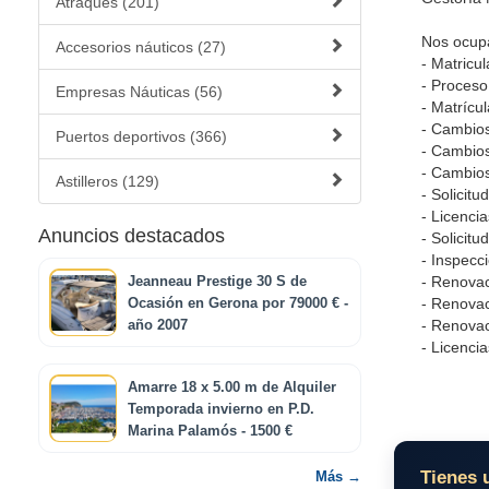
Atraques (201)
Nos ocupa
Accesorios náuticos (27)
- Matricu
- Proceso
Empresas Náuticas (56)
- Matrícul
- Cambio
Puertos deportivos (366)
- Cambios
- Cambio
Astilleros (129)
- Solicit
- Licenci
Anuncios destacados
- Solicit
- Inspecc
- Renovac
Jeanneau Prestige 30 S de
- Renovac
Ocasión en Gerona por 79000 € -
- Renovac
año 2007
- Licenci
Amarre 18 x 5.00 m de Alquiler
Temporada invierno en P.D.
Marina Palamós - 1500 €
Tienes 
Más →