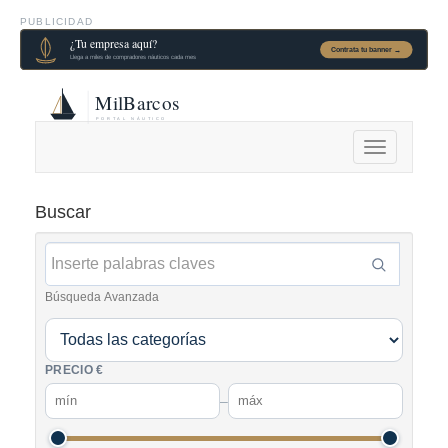
PUBLICIDAD
Alternar
navegación
Buscar
Búsqueda Avanzada
PRECIO €
–