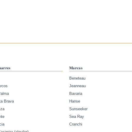
marres
Marcas
Beneteau
arcos
Jeanneau
Palma
Bavaria
ta Brava
Hanse
iza
Sunseeker
nte
Sea Ray
cia
Cranchi