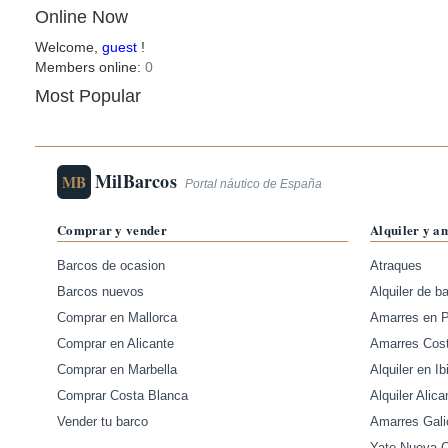
Online Now
Welcome,
guest
!
Members online:
0
Most Popular
MilBarcos
MB
Portal náutico de España
Comprar y vender
Alquiler y a
Barcos de ocasion
Atraques
Barcos nuevos
Alquiler de b
Comprar en Mallorca
Amarres en 
Comprar en Alicante
Amarres Cos
Comprar en Marbella
Alquiler en Ib
Comprar Costa Blanca
Alquiler Alica
Vender tu barco
Amarres Gali