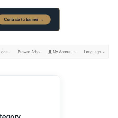
idos
Browse Ads
My Account
Language
ategory