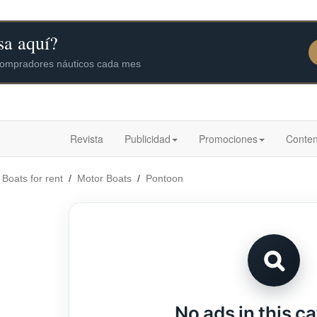
Revista
Publicidad
Promociones
Conten
/
Boats for rent
/
Motor Boats
/
Pontoon
No ads in this c