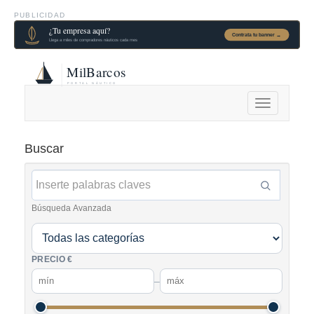
PUBLICIDAD
Alternar
navegación
Buscar
Búsqueda Avanzada
PRECIO €
–