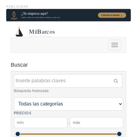
PUBLICIDAD
Alternar
navegación
Buscar
Búsqueda Avanzada
PRECIO €
–