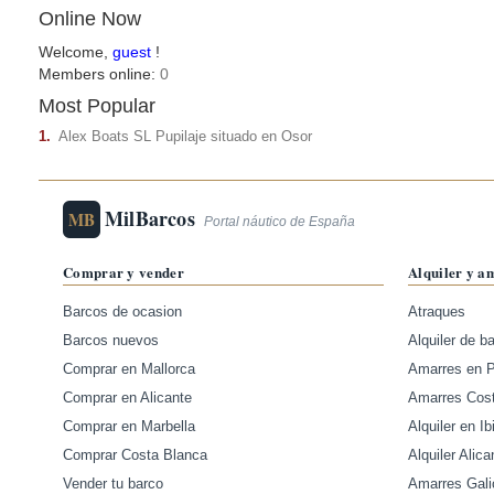
Online Now
Welcome,
guest
!
Members online:
0
Most Popular
1.
Alex Boats SL Pupilaje situado en Osor
MilBarcos
MB
Portal náutico de España
Comprar y vender
Alquiler y a
Barcos de ocasion
Atraques
Barcos nuevos
Alquiler de b
Comprar en Mallorca
Amarres en 
Comprar en Alicante
Amarres Cos
Comprar en Marbella
Alquiler en Ib
Comprar Costa Blanca
Alquiler Alica
Vender tu barco
Amarres Gali