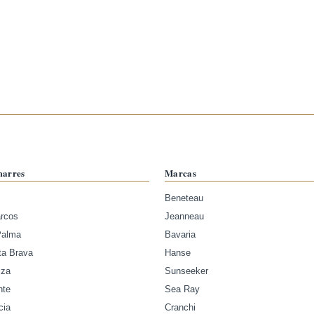
marres
Marcas
Beneteau
arcos
Jeanneau
Palma
Bavaria
ta Brava
Hanse
iza
Sunseeker
nte
Sea Ray
cia
Cranchi