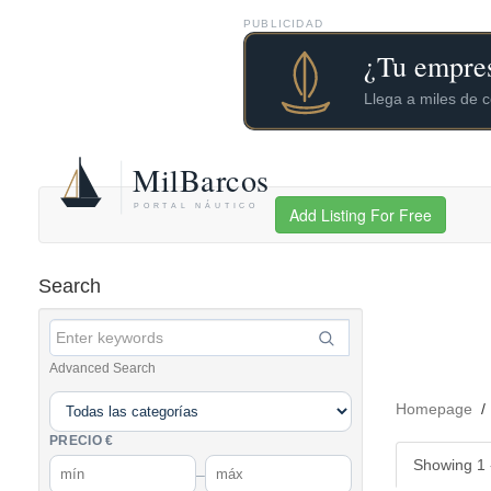
PUBLICIDAD
Add Listing For Free
Search
Advanced Search
Homepage
PRECIO €
Showing 1 -
–