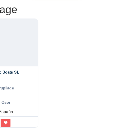
lage
x Boats SL
Pupilage
Osor
España