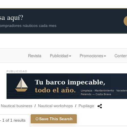
Revista
Publicidad
Promociones
Conten
PUBLICIDAD
/
Nautical business
/
Nautical workshops
/
Pupilage
Save This Search
 1 of 1 results