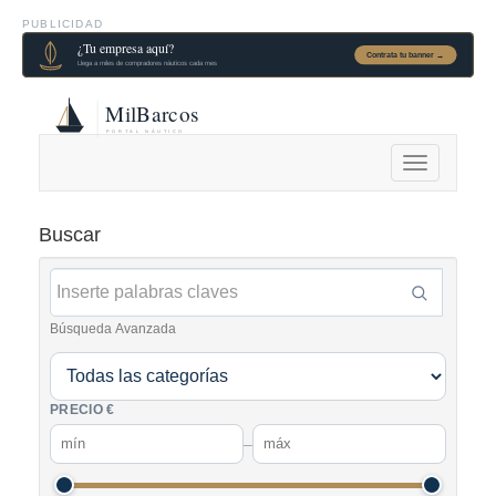
PUBLICIDAD
Alternar
navegación
Buscar
Búsqueda Avanzada
PRECIO €
–