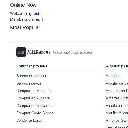
Online Now
Welcome,
guest
!
Members online:
1
Most Popular
MilBarcos
MB
Portal náutico de España
Comprar y vender
Alquiler y a
Barcos de ocasion
Atraques
Barcos nuevos
Alquiler de b
Comprar en Mallorca
Amarres en 
Comprar en Alicante
Amarres Cos
Comprar en Marbella
Alquiler en Ib
Comprar Costa Blanca
Alquiler Alica
Vender tu barco
Amarres Gali