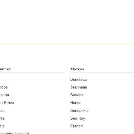
marres
Marcas
Beneteau
arcos
Jeanneau
Palma
Bavaria
ta Brava
Hanse
iza
Sunseeker
nte
Sea Ray
cia
Cranchi