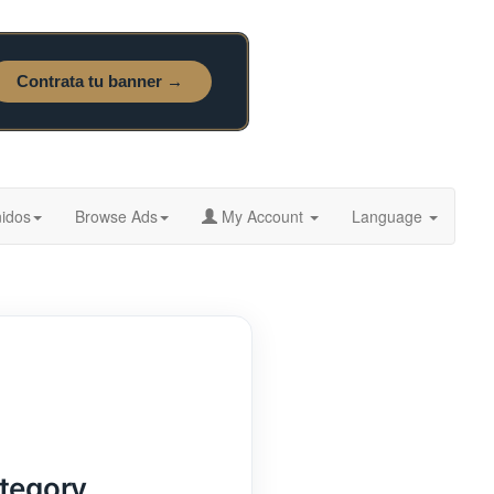
idos
Browse Ads
My Account
Language
ategory