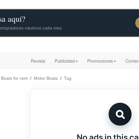
Revista
Publicidad
Promociones
Conten
/
Boats for rent
/
Motor Boats
/
Tug
No ads in this c