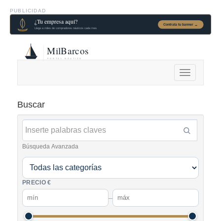
PUBLICIDAD
Alternar
navegación
Buscar
Búsqueda Avanzada
PRECIO €
–