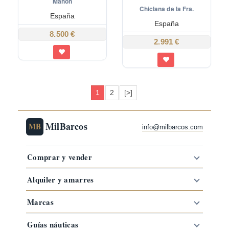
Mahón
Chiclana de la Fra.
España
España
8.500 €
2.991 €
1
2
[>]
MilBarcos
MB
info@milbarcos.com
Comprar y vender
Alquiler y amarres
Marcas
Guías náuticas