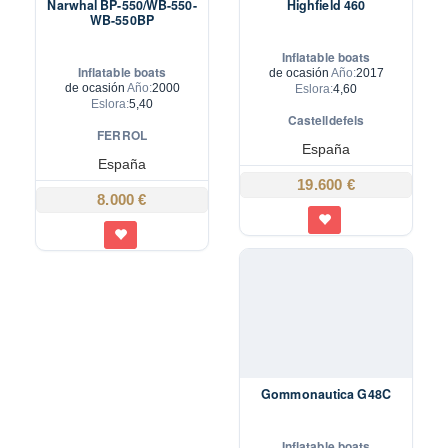
Narwhal BP-550/WB-550-
Highfield 460
WB-550BP
Inflatable boats
Inflatable boats
de ocasión
Año:
2017
de ocasión
Año:
2000
Eslora:
4,60
Eslora:
5,40
Castelldefels
FERROL
España
España
19.600 €
8.000 €
Gommonautica G48C
Inflatable boats