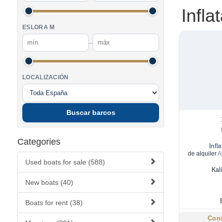
Infla
ESLORA M
–
LOCALIZACIÓN
Buscar barcos
Categories
Infl
de alquiler
A
Used boats for sale (588)
Kal
New boats (40)
Boats for rent (38)
Cons