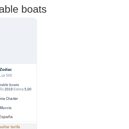
table boats
Zodiac
Lux 500
atable boats
ño:
2019
Eslora:
5,00
ima Charter
Murcia
España
ultar tarifa