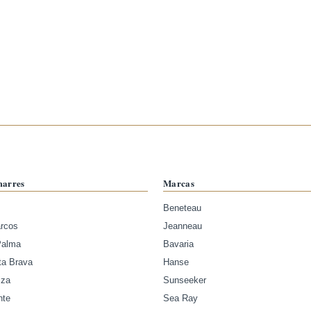
marres
Marcas
Beneteau
arcos
Jeanneau
Palma
Bavaria
ta Brava
Hanse
iza
Sunseeker
nte
Sea Ray