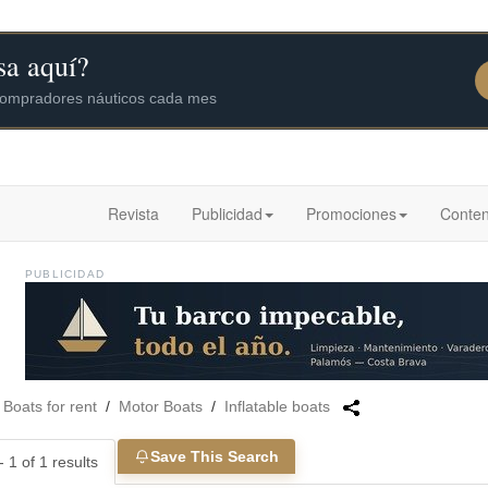
Revista
Publicidad
Promociones
Conten
PUBLICIDAD
/
Boats for rent
/
Motor Boats
/
Inflatable boats
Save This Search
 1 of 1 results