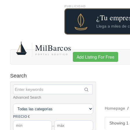
PUBLICIDAD
Add Listing For Free
Search
Advanced Search
Homepage
PRECIO €
Showing 1 -
–