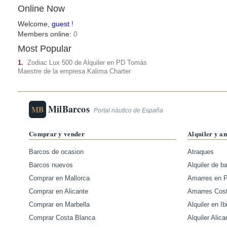
Online Now
Welcome,
guest
!
Members online:
0
Most Popular
1.
Zodiac Lux 500 de Alquiler en PD Tomás
Maestre de la empresa Kalima Charter
MilBarcos
MB
Portal náutico de España
Comprar y vender
Alquiler y a
Barcos de ocasion
Atraques
Barcos nuevos
Alquiler de b
Comprar en Mallorca
Amarres en 
Comprar en Alicante
Amarres Cos
Comprar en Marbella
Alquiler en Ib
Comprar Costa Blanca
Alquiler Alica