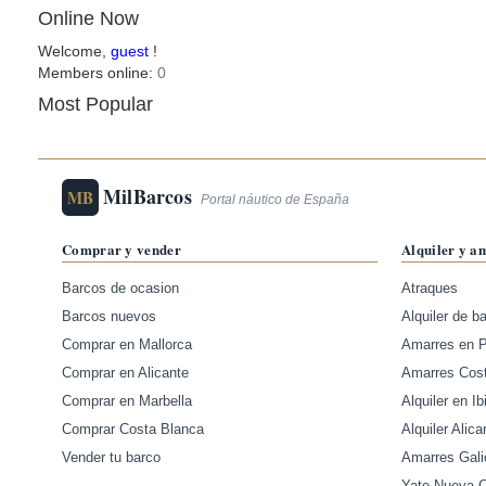
Online Now
Welcome,
guest
!
Members online:
0
Most Popular
MilBarcos
MB
Portal náutico de España
Comprar y vender
Alquiler y a
Barcos de ocasion
Atraques
Barcos nuevos
Alquiler de b
Comprar en Mallorca
Amarres en 
Comprar en Alicante
Amarres Cos
Comprar en Marbella
Alquiler en Ib
Comprar Costa Blanca
Alquiler Alica
Vender tu barco
Amarres Gali