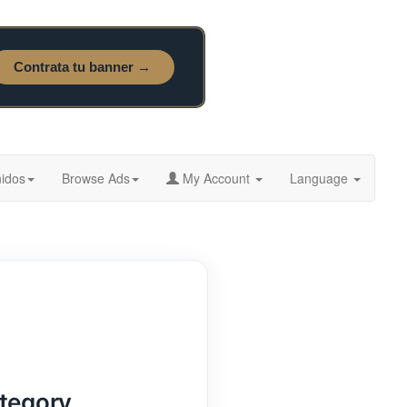
idos
Browse Ads
My Account
Language
ategory