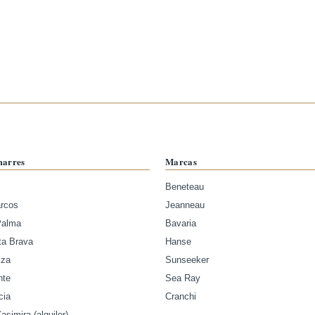
marres
Marcas
Beneteau
arcos
Jeanneau
Palma
Bavaria
ta Brava
Hanse
iza
Sunseeker
nte
Sea Ray
cia
Cranchi