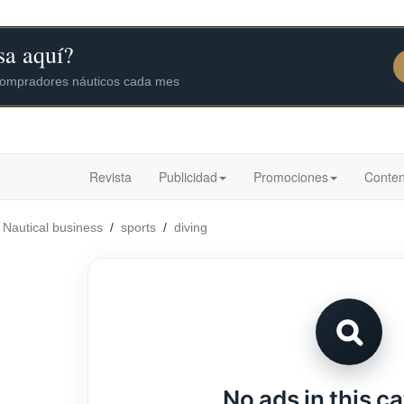
Revista
Publicidad
Promociones
Conten
/
Nautical business
/
sports
/
diving
No ads in this c