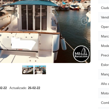
Ciud
Vend
Oper
Marc
Mode
Preci
Eslor
Mang
Año 
02-22
Actualizado:
26-02-22
Moto
Comb