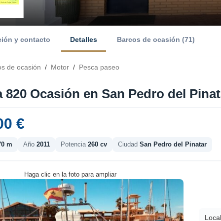
ción y contacto
Detalles
Barcos de ocasión (71)
os de ocasión
/
Motor
/
Pesca paseo
a 820 Ocasión en San Pedro del Pinat
00 €
70 m
Año
2011
Potencia
260 cv
Ciudad
San Pedro del Pinatar
Haga clic en la foto para ampliar
Local