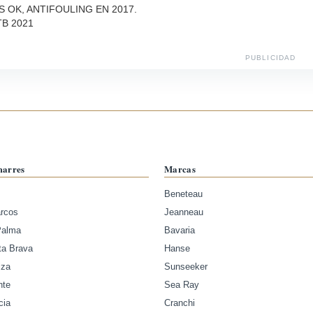
S OK, ANTIFOULING EN 2017.
TB 2021
PUBLICIDAD
marres
Marcas
Beneteau
arcos
Jeanneau
Palma
Bavaria
ta Brava
Hanse
iza
Sunseeker
nte
Sea Ray
cia
Cranchi