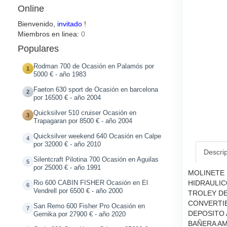
Online
Bienvenido,
invitado
!
Miembros en linea:
0
Populares
Rodman 700 de Ocasión en Palamós por
1
5000 € - año 1983
Faeton 630 sport de Ocasión en barcelona
2
por 16500 € - año 2004
Quicksilver 510 cruiser Ocasión en
3
Trapagaran por 8500 € - año 2004
Quicksilver weekend 640 Ocasión en Calpe
4
por 32000 € - año 2010
Descri
Silentcraft Pilotina 700 Ocasión en Aguilas
5
por 25000 € - año 1991
MOLINETE 
HIDRAULIC
Rio 600 CABIN FISHER Ocasión en El
6
Vendrell por 6500 € - año 2000
TROLEY DE
CONVERTIB
San Remo 600 Fisher Pro Ocasión en
7
DEPOSITO
Gernika por 27900 € - año 2020
BAÑERA AM