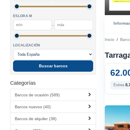
ESLORA M
Informa
–
Inicio
/
Barc
LOCALIZACIÓN
Tarrag
Buscar barcos
62.0
Categorías
Eslora
8,
Barcos de ocasión (589)
Barcos nuevos (40)
Barcos de alquiler (38)