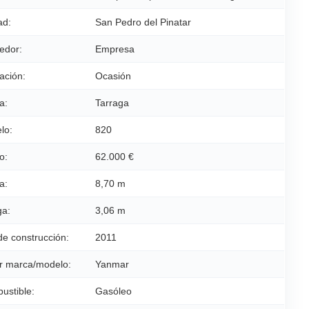
ad:
San Pedro del Pinatar
edor:
Empresa
ación:
Ocasión
a:
Tarraga
lo:
820
o:
62.000 €
a:
8,70 m
a:
3,06 m
de construcción:
2011
r marca/modelo:
Yanmar
ustible:
Gasóleo