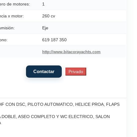
ro de motores:
1
cia x motor:
260 cv
smisión:
Eje
ono:
619 187 350
http://www.bitacorayachts.com
HF CON DSC, PILOTO AUTOMATICO, HELICE PROA, FLAPS
A DOBLE, ASEO COMPLETO Y WC ELECTRICO, SALON
A