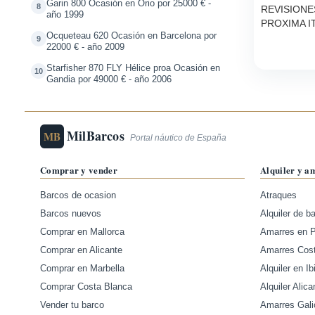
Garin 800 Ocasión en Orio por 25000 € -
8
REVISIONE
año 1999
PROXIMA I
Ocqueteau 620 Ocasión en Barcelona por
9
22000 € - año 2009
Starfisher 870 FLY Hélice proa Ocasión en
10
Gandia por 49000 € - año 2006
MilBarcos
MB
Portal náutico de España
Comprar y vender
Alquiler y a
Barcos de ocasion
Atraques
Barcos nuevos
Alquiler de b
Comprar en Mallorca
Amarres en 
Comprar en Alicante
Amarres Cos
Comprar en Marbella
Alquiler en Ib
Comprar Costa Blanca
Alquiler Alica
Vender tu barco
Amarres Gali