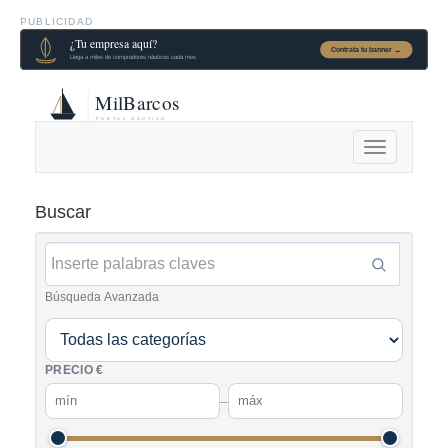
PUBLICIDAD
Alternar
navegación
Buscar
Búsqueda Avanzada
PRECIO €
–