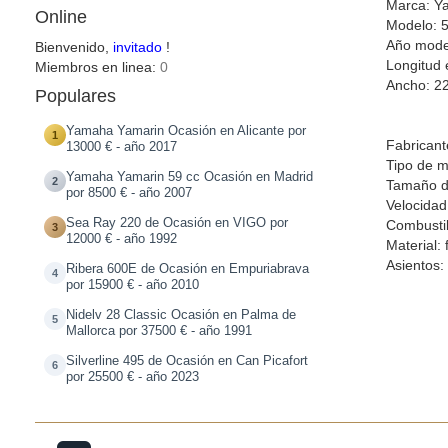
Marca: Y
Online
Modelo: 5
Año mode
Bienvenido,
invitado
!
Longitud 
Miembros en linea:
0
Ancho: 2
Populares
Yamaha Yamarin Ocasión en Alicante por
1
Fabricant
13000 € - año 2017
Tipo de m
Yamaha Yamarin 59 cc Ocasión en Madrid
2
Tamaño d
por 8500 € - año 2007
Velocida
Sea Ray 220 de Ocasión en VIGO por
Combustib
3
12000 € - año 1992
Material: 
Asientos:
Ribera 600E de Ocasión en Empuriabrava
4
por 15900 € - año 2010
Nidelv 28 Classic Ocasión en Palma de
5
Mallorca por 37500 € - año 1991
Silverline 495 de Ocasión en Can Picafort
6
por 25500 € - año 2023