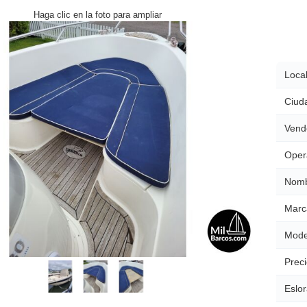
Haga clic en la foto para ampliar
Local
Ciud
Vend
Oper
Nomb
Marc
Mode
Preci
Eslor