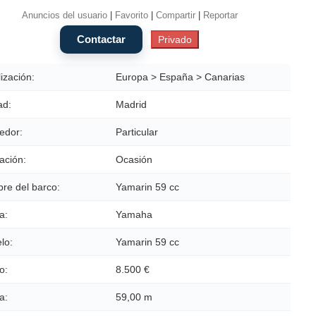
Anuncios del usuario
|
Favorito
|
Compartir
|
Reportar
ización:
Europa > España > Canarias
ad:
Madrid
edor:
Particular
ación:
Ocasión
re del barco:
Yamarin 59 cc
a:
Yamaha
lo:
Yamarin 59 cc
o:
8.500 €
a:
59,00 m