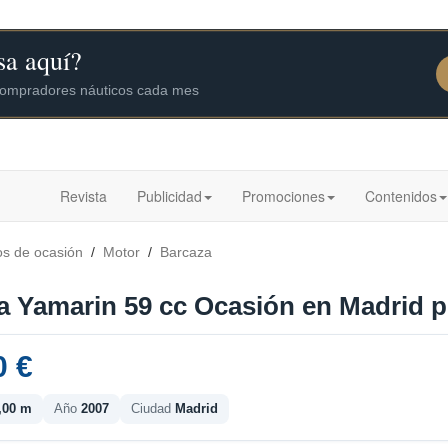
Revista
Publicidad
Promociones
Contenidos
os de ocasión
/
Motor
/
Barcaza
 Yamarin 59 cc Ocasión en Madrid po
0 €
,00 m
Año
2007
Ciudad
Madrid