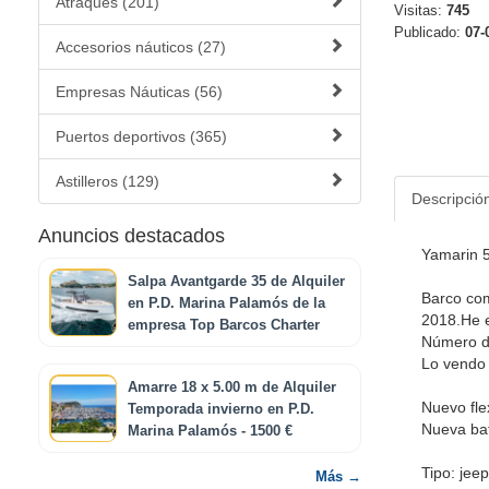
Atraques (201)
Visitas:
745
Publicado:
07-
Accesorios náuticos (27)
Empresas Náuticas (56)
Puertos deportivos (365)
Astilleros (129)
Descripció
Anuncios destacados
Yamarin 
Salpa Avantgarde 35 de Alquiler
Barco com
en P.D. Marina Palamós de la
2018.He e
empresa Top Barcos Charter
Número de
Lo vendo 
Amarre 18 x 5.00 m de Alquiler
Nuevo fle
Temporada invierno en P.D.
Nueva ba
Marina Palamós - 1500 €
Tipo: jee
Más →