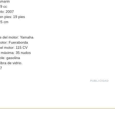
amarin
9 cc
lo: 2007
en pies: 19 pies
25 cm
e del motor: Yamaha
otor: Fueraborda
el motor: 115 CV
d máxima: 35 nudos
le: gasolina
fibra de vidrio.
 7
PUBLICIDAD