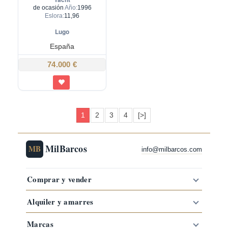
de ocasión
Año:
1996
Eslora:
11,96
Lugo
España
74.000 €
1
2
3
4
[>]
MilBarcos
MB
info@milbarcos.com
Comprar y vender
Alquiler y amarres
Marcas