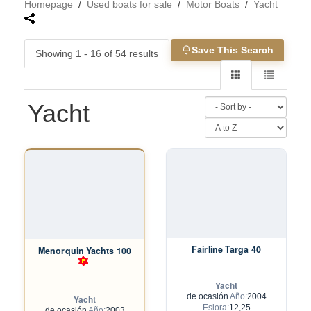
Homepage
/
Used boats for sale
/
Motor Boats
/
Yacht
Save This Search
Showing 1 - 16 of 54 results
Yacht
Fairline Targa 40
Menorquin Yachts 100
Yacht
de ocasión
Año:
2004
Yacht
Eslora:
12,25
de ocasión
Año:
2003