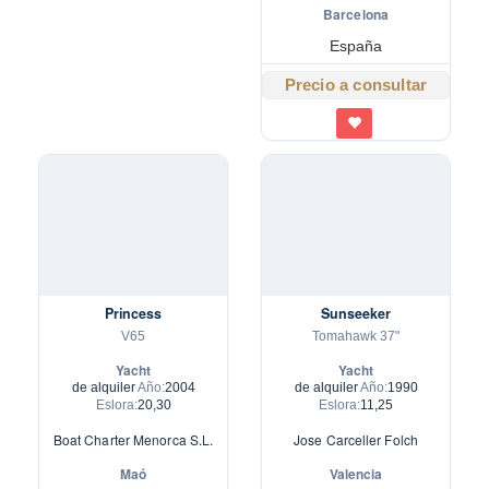
Barcelona
España
Precio a consultar
Princess
Sunseeker
V65
Tomahawk 37"
Yacht
Yacht
de alquiler
Año:
2004
de alquiler
Año:
1990
Eslora:
20,30
Eslora:
11,25
Boat Charter Menorca S.L.
Jose Carceller Folch
Maó
Valencia