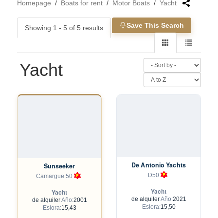
Homepage
/
Boats for rent
/
Motor Boats
/
Yacht
Save This Search
Showing 1 - 5 of 5 results
Yacht
De Antonio Yachts
Sunseeker
D50
Camargue 50
Yacht
Yacht
de alquiler
Año:
2021
de alquiler
Año:
2001
Eslora:
15,50
Eslora:
15,43