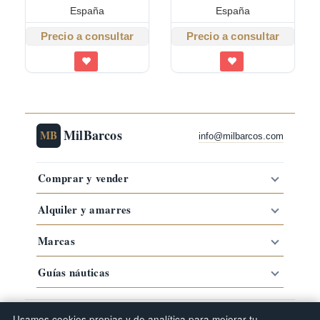
España
España
Precio a consultar
Precio a consultar
MilBarcos
MB
info@milbarcos.com
Comprar y vender
Alquiler y amarres
Marcas
Guías náuticas
·
·
·
Comprar barco por zona
Barcos por marca
Tipos de barco
Usamos cookies propias y de analítica para mejorar tu