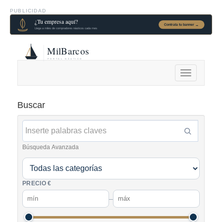
PUBLICIDAD
Alternar
navegación
Buscar
Búsqueda Avanzada
PRECIO €
–