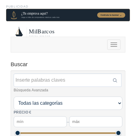
PUBLICIDAD
Alternar
navegación
Buscar
Búsqueda Avanzada
PRECIO €
–