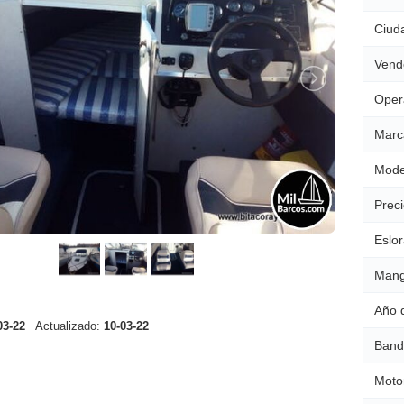
Ciud
Vend
Oper
Marc
Mode
Preci
Eslor
Mang
Año 
03-22
Actualizado:
10-03-22
Band
Moto