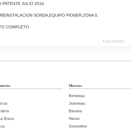
.PATENTE JULIO 2016.
REINSTALACION SONDA,EQUIPO PIONER,ZONA 5.
TO COMPLETO
PUBLICIDAD
marres
Marcas
Beneteau
arcos
Jeanneau
Palma
Bavaria
ta Brava
Hanse
iza
Sunseeker