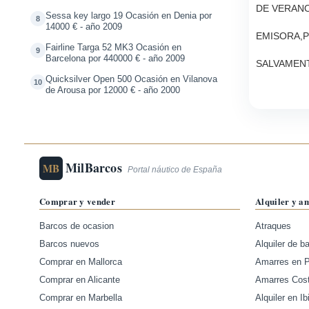
DE VERANO
Sessa key largo 19 Ocasión en Denia por
8
14000 € - año 2009
EMISORA,P
Fairline Targa 52 MK3 Ocasión en
9
Barcelona por 440000 € - año 2009
SALVAMEN
Quicksilver Open 500 Ocasión en Vilanova
10
de Arousa por 12000 € - año 2000
MilBarcos
MB
Portal náutico de España
Comprar y vender
Alquiler y a
Barcos de ocasion
Atraques
Barcos nuevos
Alquiler de b
Comprar en Mallorca
Amarres en 
Comprar en Alicante
Amarres Cos
Comprar en Marbella
Alquiler en Ib