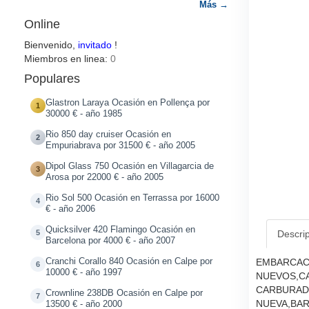
Más →
Online
Bienvenido,
invitado
!
Miembros en linea:
0
Populares
Glastron Laraya Ocasión en Pollença por
1
30000 € - año 1985
Rio 850 day cruiser Ocasión en
2
Empuriabrava por 31500 € - año 2005
Dipol Glass 750 Ocasión en Villagarcia de
3
Arosa por 22000 € - año 2005
Rio Sol 500 Ocasión en Terrassa por 16000
4
€ - año 2006
Quicksilver 420 Flamingo Ocasión en
5
Descri
Barcelona por 4000 € - año 2007
Cranchi Corallo 840 Ocasión en Calpe por
EMBARCAC
6
10000 € - año 1997
NUEVOS,CA
CARBURADO
Crownline 238DB Ocasión en Calpe por
7
NUEVA,BAR
13500 € - año 2000