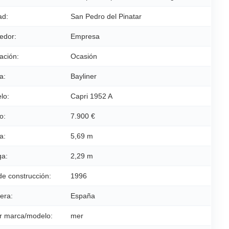
ad:
San Pedro del Pinatar
edor:
Empresa
ación:
Ocasión
a:
Bayliner
lo:
Capri 1952 A
o:
7.900 €
a:
5,69 m
a:
2,29 m
de construcción:
1996
era:
España
r marca/modelo:
mer