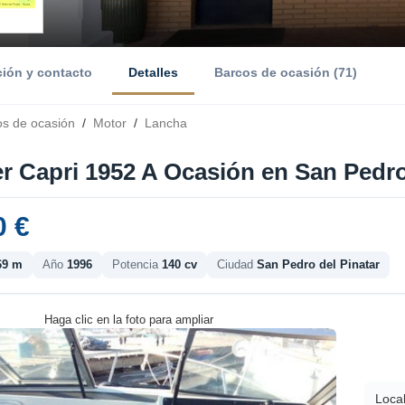
ción y contacto
Detalles
Barcos de ocasión (71)
os de ocasión
/
Motor
/
Lancha
r Capri 1952 A Ocasión en San Pedro 
0 €
69 m
Año
1996
Potencia
140 cv
Ciudad
San Pedro del Pinatar
Haga clic en la foto para ampliar
Local