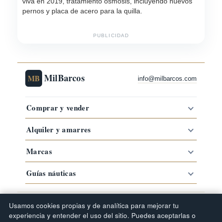
viva en 2019, tratamiento osmosis, incluyendo nuevos
pernos y placa de acero para la quilla.
PUBLICIDAD
MilBarcos
MB
info@milbarcos.com
Comprar y vender
Alquiler y amarres
Marcas
Guías náuticas
·
·
·
Comprar barco por zona
Barcos por marca
Tipos de barco
Usamos cookies propias y de analítica para mejorar tu
Guías náuticas
experiencia y entender el uso del sitio. Puedes aceptarlas o
© 2019–2026 MilBarcos · Portal náutico