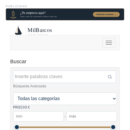
PUBLICIDAD
Alternar
navegación
Buscar
Búsqueda Avanzada
PRECIO €
–