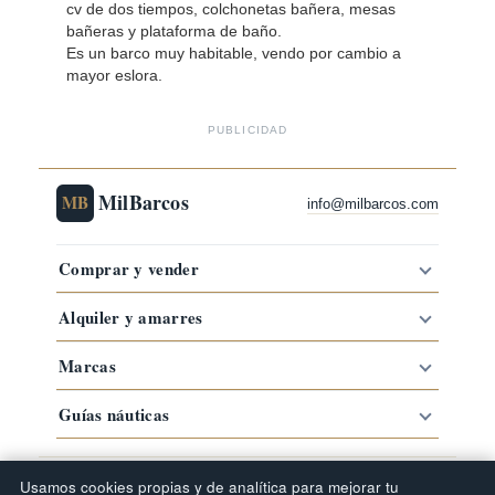
cv de dos tiempos, colchonetas bañera, mesas
bañeras y plataforma de baño.
Es un barco muy habitable, vendo por cambio a
mayor eslora.
PUBLICIDAD
MilBarcos
MB
info@milbarcos.com
Comprar y vender
Alquiler y amarres
Marcas
Guías náuticas
·
·
·
Comprar barco por zona
Barcos por marca
Tipos de barco
Usamos cookies propias y de analítica para mejorar tu
Guías náuticas