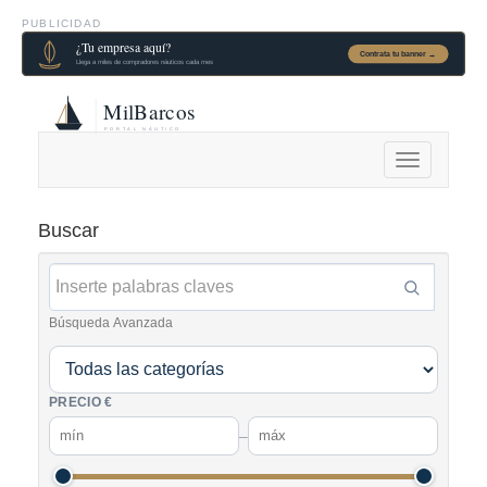
PUBLICIDAD
Alternar
navegación
Buscar
Búsqueda Avanzada
PRECIO €
–