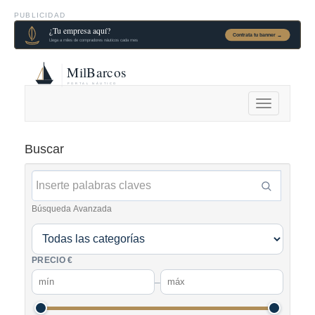
PUBLICIDAD
Alternar
navegación
Buscar
Búsqueda Avanzada
PRECIO €
–