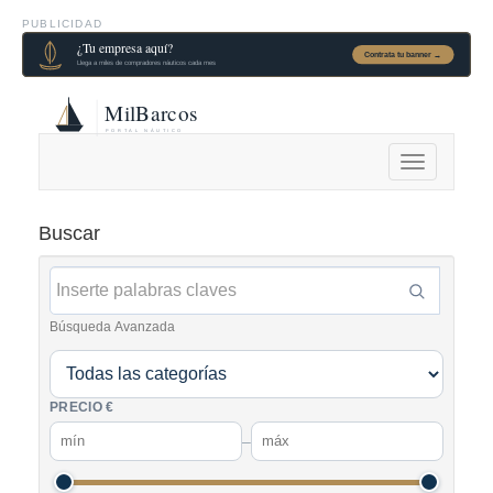
PUBLICIDAD
Alternar
navegación
Buscar
Búsqueda Avanzada
PRECIO €
–