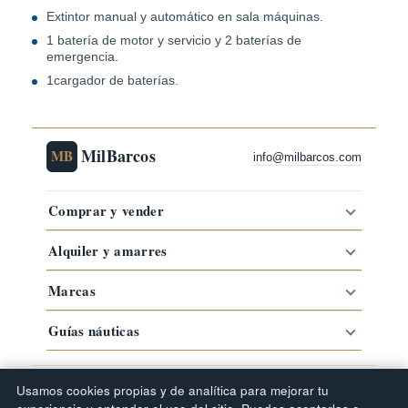
Extintor manual y automático en sala máquinas.
1 batería de motor y servicio y 2 baterías de
emergencia.
1cargador de baterías.
MilBarcos
MB
info@milbarcos.com
Comprar y vender
Alquiler y amarres
Marcas
Guías náuticas
·
·
·
Comprar barco por zona
Barcos por marca
Tipos de barco
Usamos cookies propias y de analítica para mejorar tu
Guías náuticas