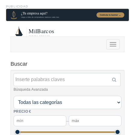
PUBLICIDAD
Alternar
navegación
Buscar
Búsqueda Avanzada
PRECIO €
–