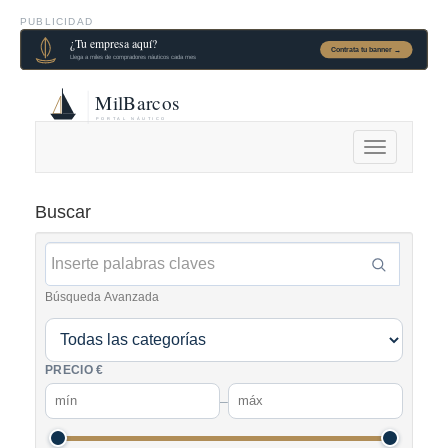
PUBLICIDAD
Alternar
navegación
Buscar
Búsqueda Avanzada
PRECIO €
–