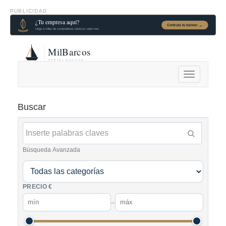
PUBLICIDAD
Alternar
navegación
Buscar
Búsqueda Avanzada
PRECIO €
–