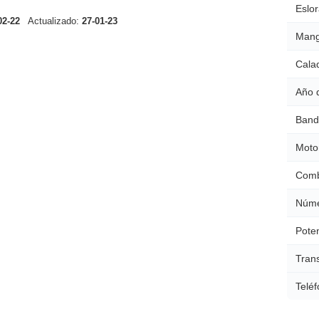
Eslor
02-22
Actualizado:
27-01-23
Mang
Cala
Año 
Band
Moto
Comb
Núme
Poten
Tran
Teléf