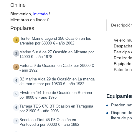
Online
Bienvenido,
invitado
!
Miembros en linea:
0
Descripció
Populares
Hunter Marine Legend 356 Ocasión en los
Velero mu
1
arenales por 63000 € - año 2002
Despachad
Participa
Marine Sur Aloa 27 Ocasión en Alicante por
2
14000 € - año 1978
Realizado
Equipado 
Fortuna 9 de Ocasión en Cadiz por 29000 €
3
Patente r
- año 1992
B2 Marine Aloa 29 de Ocasión en La manga
4
del mar menor por 10800 € - año 1982
Elvstrom 1/4 Tone de Ocasión en Burriana
5
Equipamien
por 8000 € - año 1976
Pueden nav
Tarraga TES 678 BT Ocasión en Tarragona
6
por 21900 € - año 2006
Dispone de
litera de pr
Beneteau First 45 F5 Ocasión en
7
Pontevedra por 90000 € - año 1992