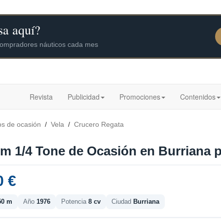
Revista
Publicidad
Promociones
Contenidos
os de ocasión
/
Vela
/
Crucero Regata
om 1/4 Tone de Ocasión en Burriana p
0 €
50 m
Año
1976
Potencia
8 cv
Ciudad
Burriana