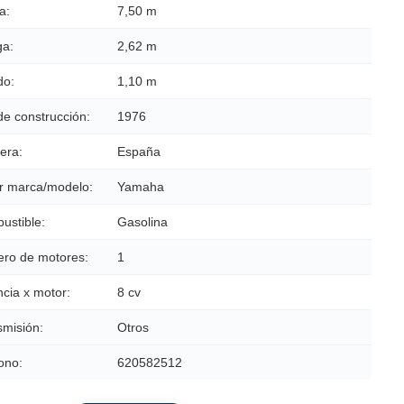
a:
7,50 m
a:
2,62 m
do:
1,10 m
de construcción:
1976
era:
España
r marca/modelo:
Yamaha
ustible:
Gasolina
ro de motores:
1
cia x motor:
8 cv
smisión:
Otros
ono:
620582512