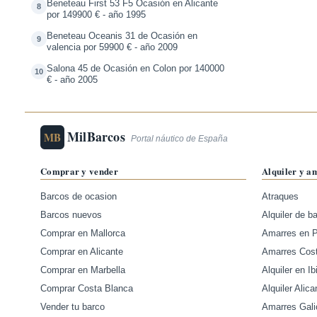
Beneteau First 53 F5 Ocasión en Alicante
8
por 149900 € - año 1995
Beneteau Oceanis 31 de Ocasión en
9
valencia por 59900 € - año 2009
Salona 45 de Ocasión en Colon por 140000
10
€ - año 2005
MilBarcos
MB
Portal náutico de España
Comprar y vender
Alquiler y a
Barcos de ocasion
Atraques
Barcos nuevos
Alquiler de b
Comprar en Mallorca
Amarres en 
Comprar en Alicante
Amarres Cos
Comprar en Marbella
Alquiler en Ib
Comprar Costa Blanca
Alquiler Alica
Vender tu barco
Amarres Gali