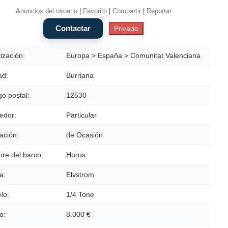
Anuncios del usuario
|
Favorito
|
Compartir
|
Reportar
ización:
Europa > España > Comunitat Valenciana
ad:
Burriana
o postal:
12530
edor:
Particular
ación:
de Ocasión
re del barco:
Horus
a:
Elvstrom
lo:
1/4 Tone
o:
8.000 €