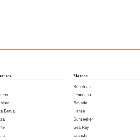
marres
Marcas
Beneteau
arcos
Jeanneau
Palma
Bavaria
ta Brava
Hanse
iza
Sunseeker
nte
Sea Ray
cia
Cranchi