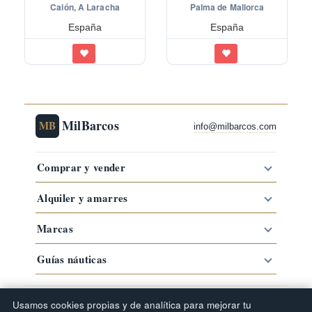
Caión, A Laracha
Palma de Mallorca
España
España
MilBarcos
MB
info@milbarcos.com
Comprar y vender
Alquiler y amarres
Marcas
Guías náuticas
·
·
·
Comprar barco por zona
Barcos por marca
Tipos de barco
Usamos cookies propias y de analítica para mejorar tu
Guías náuticas