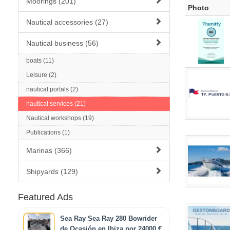
Moorings (201)
Photo
Nautical accessories (27)
Nautical business (56)
boats (11)
Leisure (2)
nautical portals (2)
nautical services (21)
Nautical workshops (19)
Publications (1)
Marinas (366)
Shipyards (129)
Featured Ads
Sea Ray Sea Ray 280 Bowrider
de Ocasión en Ibiza por 24000 €