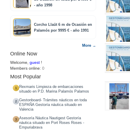
- año 1998
Corcho Llaüt 6 m de Ocasión en
Palamós por 9995 € - año 1991
More →
Online Now
Welcome,
guest
!
Members online:
0
Most Popular
Rexmaris Limpieza de embarcaciones
1
situado en P.D. Marina Palamós Palamos
Gestonboard- Trámites náuticos en toda
2
ESPAÑA Gestoría náutica situado en
Valencia
Asesoría Náutica Nautigest Gestoría
3
náutica situado en Port Roses Roses -
Empuriabrava