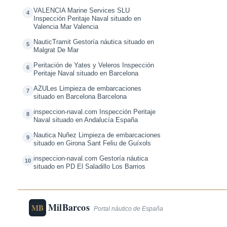
VALENCIA Marine Services SLU
4
Inspección Peritaje Naval situado en
Valencia Mar Valencia
NauticTramit Gestoría náutica situado en
5
Malgrat De Mar
Peritación de Yates y Veleros Inspección
6
Peritaje Naval situado en Barcelona
AZULes Limpieza de embarcaciones
7
situado en Barcelona Barcelona
inspeccion-naval.com Inspección Peritaje
8
Naval situado en Andalucía España
Nautica Nuñez Limpieza de embarcaciones
9
situado en Girona Sant Feliu de Guíxols
inspeccion-naval.com Gestoría náutica
10
situado en PD El Saladillo Los Barrios
MilBarcos
MB
Portal náutico de España