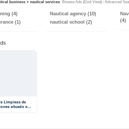
tical business > nautical services
:
Browse Ads
(
Grid View
) -
Advanced Sea
aning
(4)
Nautical agency
(10)
Nav
(4)
urance
(1)
nautical school
(2)
Ads
s Limpieza de
ones situado en
arina Palamós
Palamos