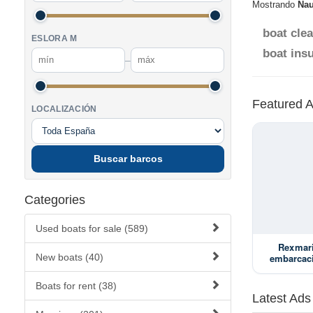
Mostrando
Nau
boat cle
ESLORA M
boat ins
–
Featured 
LOCALIZACIÓN
Buscar barcos
Categories
Used boats for sale (589)
Rexmari
New boats (40)
embarcaci
P.D. M
Boats for rent (38)
Latest Ads