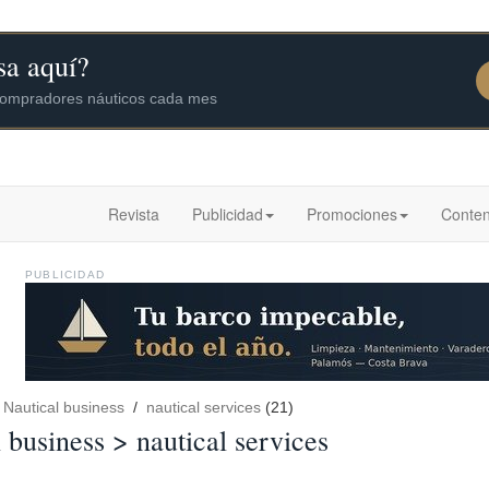
Revista
Publicidad
Promociones
Conten
PUBLICIDAD
/
Nautical business
/
nautical services
(21)
 business > nautical services