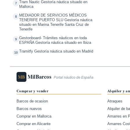
Tram Nautic Gestoría náutica situado en
7
Mallorca
MEDIADOR DE SERVICIOS MÉDICOS
8
TENERIFE PUERTO SLU Gestoría náutica
situado en Marina Tenerife Santa Cruz de
Tenerife
Gestonboard- Trámites náuticos en toda
9
ESPAÑA Gestoría náutica situado en Ibiza
Tramitfy Gestoría náutica situado en Madrid
10
MilBarcos
MB
Portal náutico de España
Comprar y vender
Alquiler y a
Barcos de ocasion
Atraques
Barcos nuevos
Alquiler de b
Comprar en Mallorca
Amarres en 
Comprar en Alicante
Amarres Cos