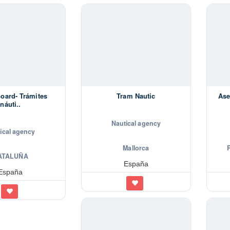
oard- Trámites
Tram Nautic
Ase
náuti..
Nautical agency
ical agency
Mallorca
ATALUÑA
España
España