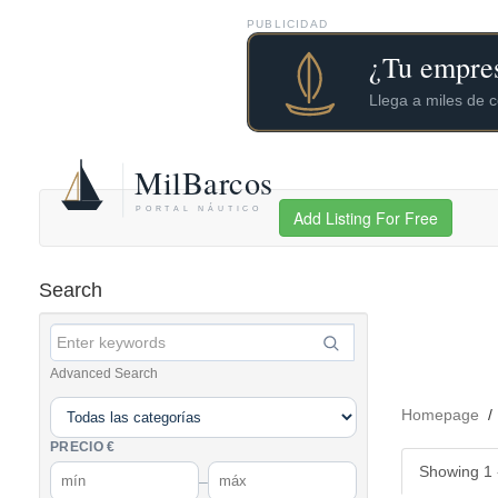
PUBLICIDAD
Add Listing For Free
Search
Advanced Search
Homepage
PRECIO €
Showing 1 -
–