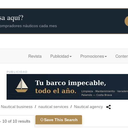
Revista
Publicidad
Promociones
Conten
PUBLICIDAD
/
Nautical business
/
nautical services
/
Nautical agency
Save This Search
 10 of 10 results