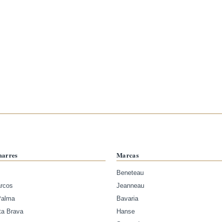
marres
Marcas
Beneteau
arcos
Jeanneau
Palma
Bavaria
ta Brava
Hanse