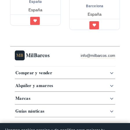
España
Barcelona
España
España
MilBarcos
MB
info@milbarcos.com
Comprar y vender
Alquiler y amarres
Marcas
Guías náuticas
·
·
·
Comprar barco por zona
Barcos por marca
Tipos de barco
Usamos cookies propias y de analítica para mejorar tu