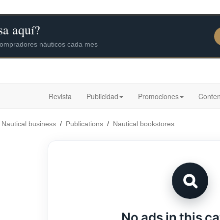
Revista
Publicidad
Promociones
Conten
/
Nautical business
/
Publications
/
Nautical bookstores
No ads in this c