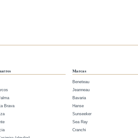
marres
Marcas
Beneteau
arcos
Jeanneau
Palma
Bavaria
ta Brava
Hanse
iza
Sunseeker
nte
Sea Ray
cia
Cranchi