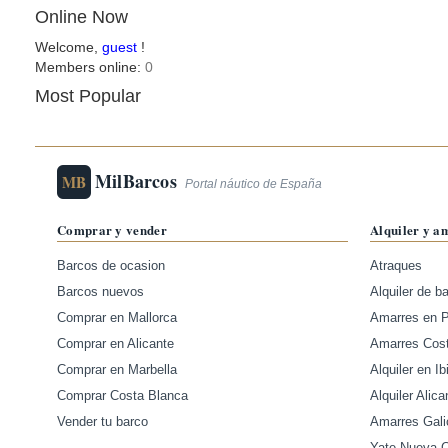
Online Now
Welcome,
guest
!
Members online:
0
Most Popular
MilBarcos
MB
Portal náutico de España
Comprar y vender
Alquiler y a
Barcos de ocasion
Atraques
Barcos nuevos
Alquiler de b
Comprar en Mallorca
Amarres en 
Comprar en Alicante
Amarres Cos
Comprar en Marbella
Alquiler en Ib
Comprar Costa Blanca
Alquiler Alica
Vender tu barco
Amarres Gali