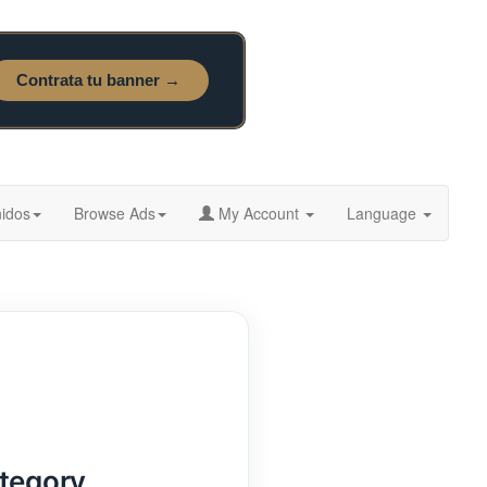
idos
Browse Ads
My Account
Language
ategory