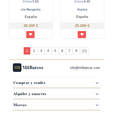
Eslora:
5,50
Eslora:
6,40
sta Margarita
Huelva
España
España
38.000 €
25.000 €
1
2
3
4
5
6
7
8
[>]
MilBarcos
MB
info@milbarcos.com
Comprar y vender
Alquiler y amarres
Marcas