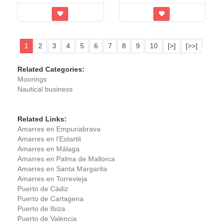
1
2
3
4
5
6
7
8
9
10
[>]
[>>]
Related Categories:
Moorings
Nautical business
Related Links:
Amarres en Empuriabrava
Amarres en l'Estartit
Amarres en Málaga
Amarres en Palma de Mallorca
Amarres en Santa Margarita
Amarres en Torrevieja
Puerto de Cádiz
Puerto de Cartagena
Puerto de Ibiza
Puerto de Valencia