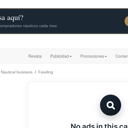
Revista
Publicidad
Promociones
Conten
/
Nautical business
/
Feeding
No ads in this c