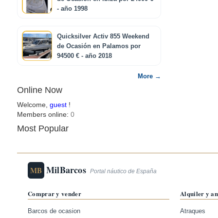
- año 1998
Quicksilver Activ 855 Weekend
de Ocasión en Palamos por
94500 € - año 2018
More →
Online Now
Welcome,
guest
!
Members online:
0
Most Popular
MilBarcos
MB
Portal náutico de España
Comprar y vender
Alquiler y a
Barcos de ocasion
Atraques