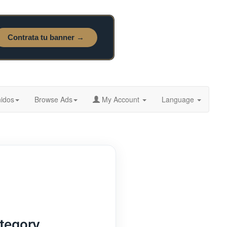
idos
Browse Ads
My Account
Language
ategory