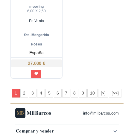
mooring
6,00 X 2,50
En
Venta
Sta. Margarida
Roses
España
27.000 €
1
2
3
4
5
6
7
8
9
10
[>]
[>>]
MilBarcos
MB
info@milbarcos.com
Comprar y vender