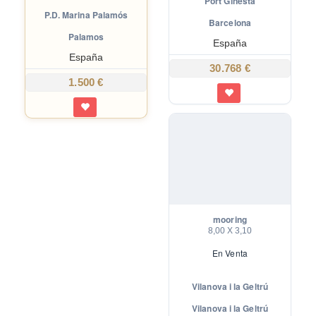
Port Ginesta
Port Ginesta
P.D. Marina Palamós
Barcelona
Palamos
España
España
30.768 €
1.500 €
mooring
8,00 X 3,10
En
Venta
Vilanova i la Geltrú
Vilanova i la Geltrú