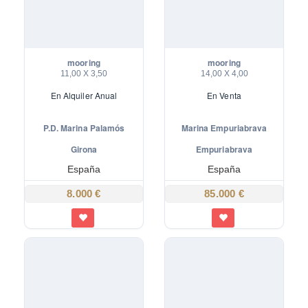
mooring
mooring
11,00 X 3,50
14,00 X 4,00
En
Alquiler Anual
En
Venta
P.D. Marina Palamós
Marina Empuriabrava
Marina Palamos
Girona
Empuriabrava
España
España
8.000 €
85.000 €