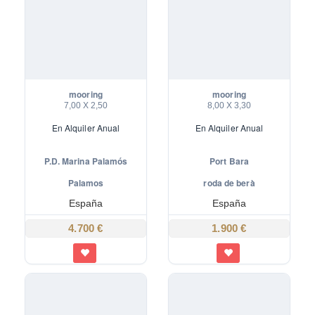
mooring
mooring
7,00 X 2,50
8,00 X 3,30
En
Alquiler Anual
En
Alquiler Anual
P.D. Marina Palamós
Port Bara
Marina Palamos
mooring
Palamos
roda de berà
España
España
4.700 €
1.900 €