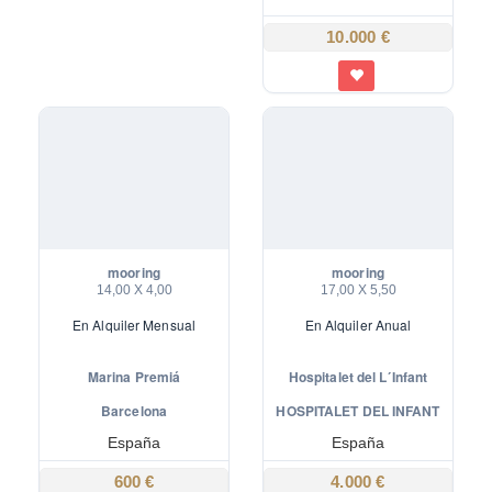
10.000 €
mooring
mooring
14,00 X 4,00
17,00 X 5,50
En
Alquiler Mensual
En
Alquiler Anual
Marina Premiá
Hospitalet del L´Infant
mooring
mooring
Barcelona
HOSPITALET DEL INFANT
España
España
600 €
4.000 €